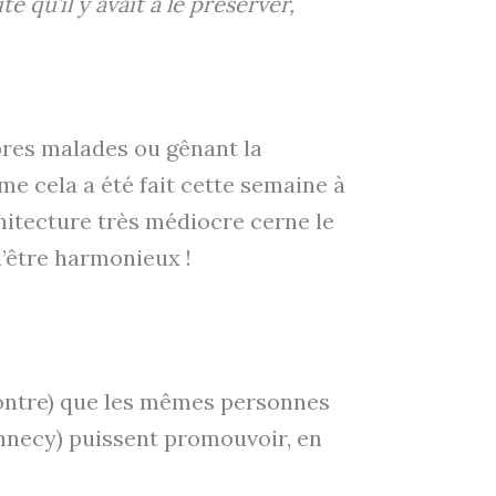
 qu’il y avait à le préserver,
rbres malades ou gênant la
me cela a été fait cette semaine à
hitecture très médiocre cerne le
d’être harmonieux !
ncontre) que les mêmes personnes
 Annecy) puissent promouvoir, en